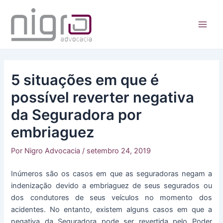
Ir
para
o
Main
conteúdo
Men
5 situações em que é
possível reverter negativa
da Seguradora por
embriaguez
Por
Nigro Advocacia
/
setembro 24, 2019
Inúmeros são os casos em que as seguradoras negam a
indenização devido a embriaguez de seus segurados ou
dos condutores de seus veículos no momento dos
acidentes. No entanto, existem alguns casos em que a
negativa da Seguradora pode ser revertida pelo Poder